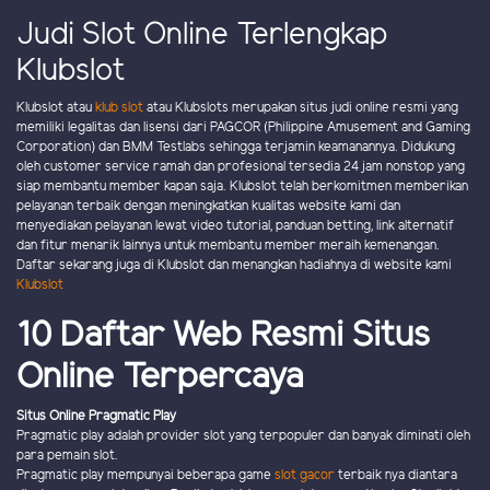
Judi Slot Online Terlengkap
Klubslot
Klubslot atau
klub slot
atau Klubslots merupakan situs judi online resmi yang
memiliki legalitas dan lisensi dari PAGCOR (Philippine Amusement and Gaming
Corporation) dan BMM Testlabs sehingga terjamin keamanannya. Didukung
oleh customer service ramah dan profesional tersedia 24 jam nonstop yang
siap membantu member kapan saja. Klubslot telah berkomitmen memberikan
pelayanan terbaik dengan meningkatkan kualitas website kami dan
menyediakan pelayanan lewat video tutorial, panduan betting, link alternatif
dan fitur menarik lainnya untuk membantu member meraih kemenangan.
Daftar sekarang juga di Klubslot dan menangkan hadiahnya di website kami
Klubslot
10 Daftar Web Resmi Situs
Online Terpercaya
Situs Online Pragmatic Play
Pragmatic play adalah provider slot yang terpopuler dan banyak diminati oleh
para pemain slot.
Pragmatic play mempunyai beberapa game
slot gacor
terbaik nya diantara