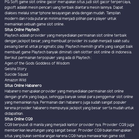
PG Soft game slot online gacor merupakan situs judi slot gacor terpercaya,
pgsoft adalah mesin pencari uang terbaik diantara mesin lainnya. Dapat
diakses melalui smartphone kesayangan anda dengan mudah. Tampilan
modern dan roda putaran minimal menjadi pilihan para player untuk
memainkan sebuah game slot online.
Situs Online Playtech
Playtech adalah provider yang menyediakan permainan slot online terbaik
dengan jackpot besar, yang membuat provider ini sudah menjadi salah satu
pesaing berat untuk pragmatic play. Playtech memilih grafik yang sangat baik
membuat game Playtech banyak diminati oleh slotter slot online di indonesia.
Berikut permainan terpopuler yang ada di Playtech :
Agen of the Gods Goddess of Wisdom
Geisha Story
Suicide Squad
Amazon Wild
Situs Online Habanero
Habanero merupakan provider yang menyediakan permainan slot online
dengan grafik yang bagus, sehingga banyak sekali para penggemar slot online
yang memainkan nya. Permainan dari habanero juga sudah sangat populer
karena provider habanero mempunyai jackpot yang besar serta mudah untuk
didapatkan.
Situs Online CQ9
CQ9 berpusat di manila yang menjadi kantor provider nya. Provider CQ9 juga
memberikan keuntungan yang sangat besar. Provider CQ9 bukan merupakan
situs yang bukan sembarangan karena CQ9 hanya menawarkan game slot