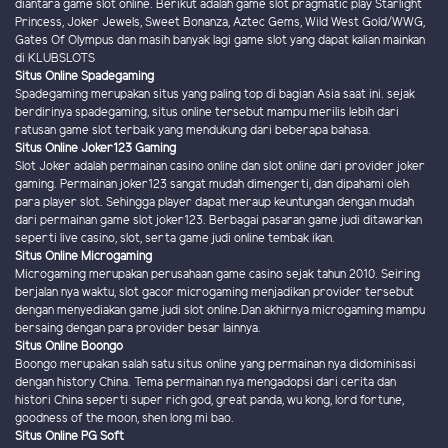
diantara game slot online. Berikut adalah game slot pragmatic play Starlight
Princess, Joker Jewels, Sweet Bonanza, Aztec Gems, Wild West Gold/WWG,
Gates Of Olympus dan masih banyak lagi game slot yang dapat kalian mainkan
di KLUBSLOTS
Situs Online Spadegaming
Spadegaming merupakan situs yang paling top di bagian Asia saat ini. sejak
berdirinya spadegaming, situs online tersebut mampu merilis lebih dari
ratusan game slot terbaik yang mendukung dari beberapa bahasa.
Situs Online Joker123 Gaming
Slot Joker adalah permainan casino online dan slot online dari provider joker
gaming. Permainan joker123 sangat mudah dimengerti, dan dipahami oleh
para player slot. Sehingga player dapat meraup keuntungan dengan mudah
dari permainan game slot joker123. Berbagai pasaran game judi ditawarkan
seperti live casino, slot, serta game judi online tembak ikan.
Situs Online Microgaming
Microgaming merupakan perusahaan game casino sejak tahun 2010. Seiring
berjalan nya waktu, slot gacor microgaming menjadikan provider tersebut
dengan menyediakan game judi slot online.Dan akhirnya microgaming mampu
bersaing dengan para provider besar lainnya.
Situs Online Boongo
Boongo merupakan salah satu situs online yang permainan nya didominisasi
dengan history China. Tema permainan nya mengadopsi dari cerita dan
histori China seperti super rich god, great panda, wu kong, lord fortune,
goodness of the moon, shen long mi bao.
Situs Online PG Soft